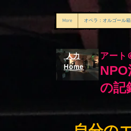
More
オペラ：オルゴール箱
アート
人力
Home
NP
の記録
自分の