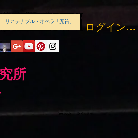
サステナブル・オペラ「魔笛」
ログイン／
研究所
～
facebook ツイッター