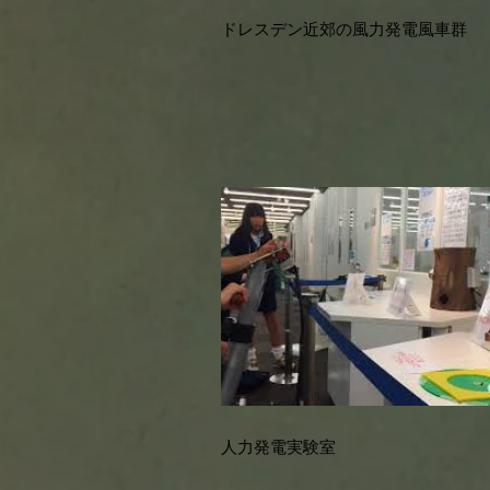
ドレスデン近郊の風力発電風車群
人力発電実験室