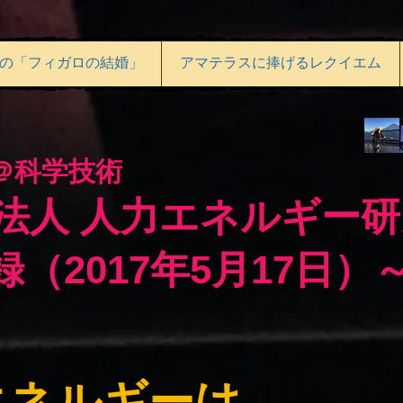
の「フィガロの結婚」
アマテラスに捧げるレクイエム
＠科学技術
O法人 人力エネルギー
（2017年5月17日）
エネルギーは