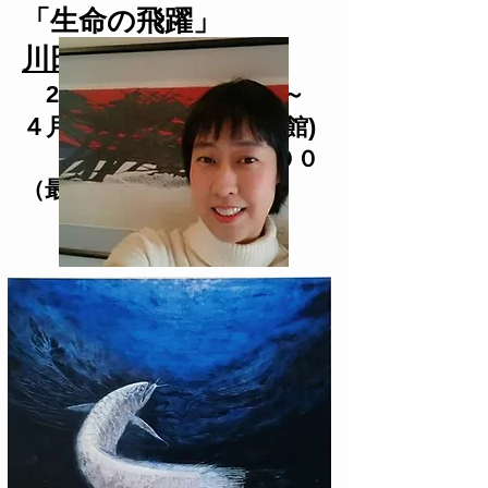
「生命の飛躍」
川田恭子 日本画展
2018年３月３１日(土)～
４月２２日(日) (月曜休館)
１０：００～１７：００
（最終日１６：００まで）