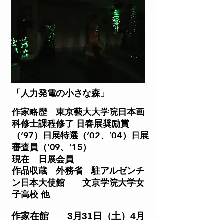
「人力発電の小さ
な森」
作家略歴 東京藝大大学院日本画
科修士課程修了 日春展奨励賞
（’97）日展特選（’02、’04）日展
審査員（’09、’15）
現在 日展会員
作品収蔵 外務省 駐アルゼンチ
ン日本大使館 文京学院大学女
子高校 他
作家在館 3月31日（土）4月