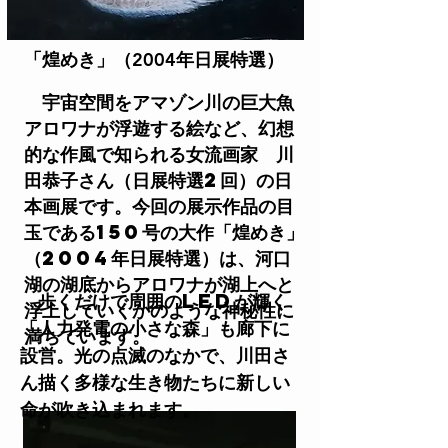
「煌めき」（2004年日展特選）
宇宙空間をアマゾン川の巨大魚
アロワナが浮遊する絵など、幻想
的な作風で知られる女流画家 川
田恭子さん（日展特選2回）の日
本画展です。今回の展示作品の目
玉である150号の大作「煌めき」
（2004年日展特選）は、河口
湖の湖底からアロワナが湖上へと
歩くだけで周囲のLEDが輝く
浮上していくかのような神秘性に
「人力発電の小さな森」も廊下に
満ちています。
設営。光の点滅のなかで、川田さ
ん描く多様な生き物たちに新しい
命が吹き込まれます。