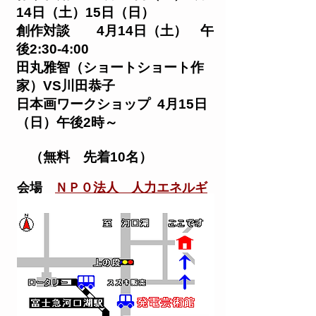
14日（土）15日（日）
創作対談 4月14日（土） 午
後2:30-4:00
田丸雅智（ショートショート作
家）VS川田恭子
日本画ワークショップ 4月15日
（日）午後2時～
（無料 先着10名）
会場
ＮＰ０法人 人力エネルギ
ー研究所
「
発電芸術館
」
401-0301
山梨県富士河口湖町船
津4615-6 Tel
080-3382-9910