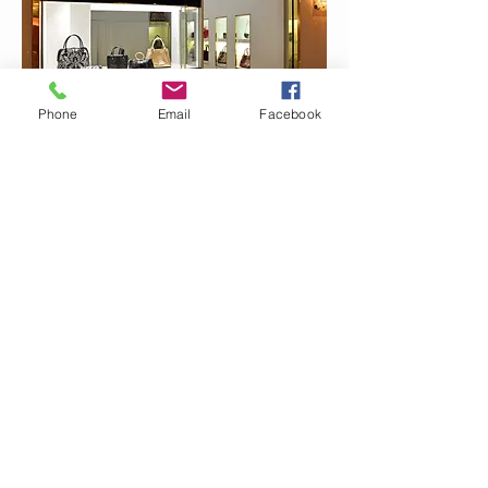
Phone
Email
Facebook
”見て華やか、持って楽しい、使って新し
い発見がある”をコンセプトに、デザイナ
ーの個性を活かし、素材や細部へのこだ
わりや使う毎に新しい発見があるオリジ
ナルバッグを展開。
​ ホテル ニューオータニ ザ･メインショ
ッピングアーケードに出店。
特別ゲスト
「和の香りの調香師」
邪気を払う森の香りの香水
​ 和の香水
｢
黒もじ
」