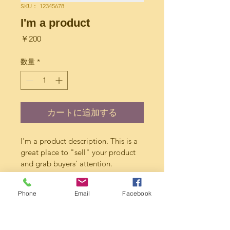
SKU： 12345678
I'm a product
価
￥200
格
数量
*
カートに追加する
I'm a product description. This is a 
great place to "sell" your product 
and grab buyers' attention. 
Describe your product clearly and 
concisely. Use unique keywords. 
Phone
Email
Facebook
Write your own description instead 
of using manufacturers' copy.